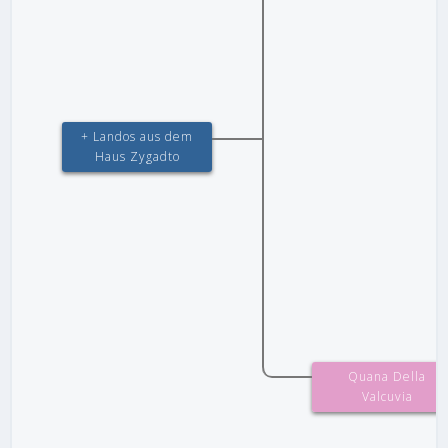
+ Landos aus dem
Haus Zygadto
Quana Della
Valcuvia