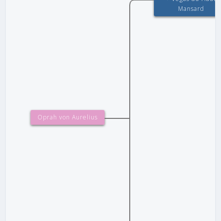
Mansard
Oprah von Aurelius