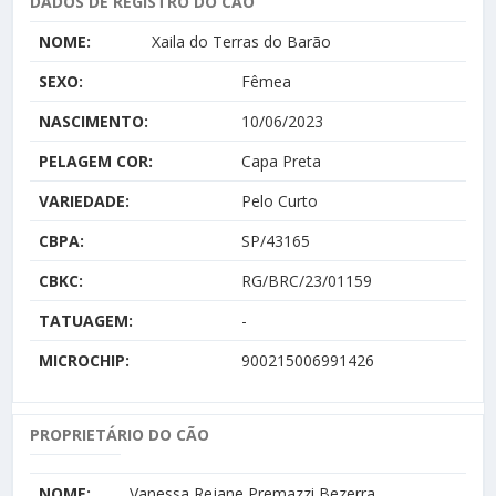
DADOS DE REGISTRO DO CÃO
NOME:
Xaila do Terras do Barão
SEXO:
Fêmea
NASCIMENTO:
10/06/2023
PELAGEM COR:
Capa Preta
VARIEDADE:
Pelo Curto
CBPA:
SP/43165
CBKC:
RG/BRC/23/01159
TATUAGEM:
-
MICROCHIP:
900215006991426
PROPRIETÁRIO DO CÃO
NOME:
Vanessa Rejane Premazzi Bezerra