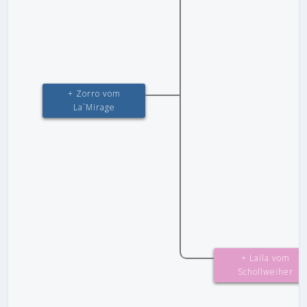
+ Zorro vom
La`Mirage
+ Laila vom
Schollweiher