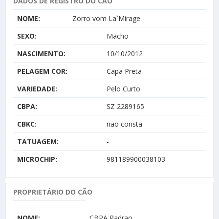
DADOS DE REGISTRO DO CÃO
NOME:
Zorro vom La`Mirage
SEXO:
Macho
NASCIMENTO:
10/10/2012
PELAGEM COR:
Capa Preta
VARIEDADE:
Pelo Curto
CBPA:
SZ 2289165
CBKC:
não consta
TATUAGEM:
-
MICROCHIP:
981189900038103
PROPRIETÁRIO DO CÃO
NOME:
CBPA Padrao