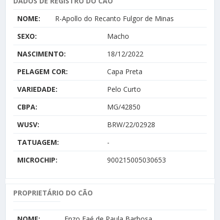
DADOS DE REGISTRO DO CÃO
NOME:
R-Apollo do Recanto Fulgor de Minas
SEXO:
Macho
NASCIMENTO:
18/12/2022
PELAGEM COR:
Capa Preta
VARIEDADE:
Pelo Curto
CBPA:
MG/42850
WUSV:
BRW/22/02928
TATUAGEM:
-
MICROCHIP:
900215005030653
PROPRIETÁRIO DO CÃO
NOME:
Enzo Faé de Paula Barbosa