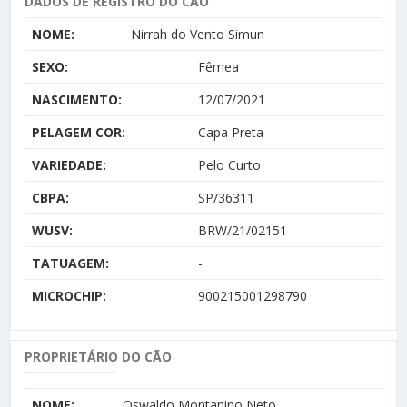
DADOS DE REGISTRO DO CÃO
NOME:
Nirrah do Vento Simun
SEXO:
Fêmea
NASCIMENTO:
12/07/2021
PELAGEM COR:
Capa Preta
VARIEDADE:
Pelo Curto
CBPA:
SP/36311
WUSV:
BRW/21/02151
TATUAGEM:
-
MICROCHIP:
900215001298790
PROPRIETÁRIO DO CÃO
NOME:
Oswaldo Montanino Neto