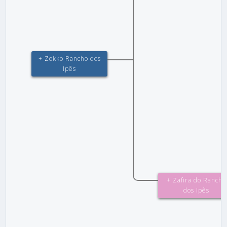
+ Zokko Rancho dos
Ipês
+ Zafira do Rancho
dos Ipês