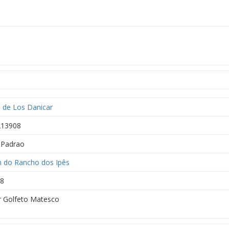
 de Los Danicar
213908
Padrao
h do Rancho dos Ipês
8
r Golfeto Matesco