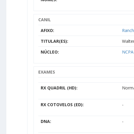
CANIL
AFIXO:
Ranch
TITULAR(ES):
Walte
NÚCLEO:
NCPAM
EXAMES
RX QUADRIL (HD):
Norm
RX COTOVELOS (ED):
-
DNA:
-