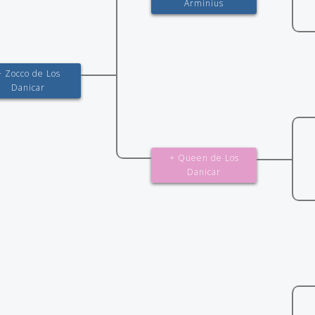
Arminius
+ Zocco de Los
Danicar
+ Queen de Los
Danicar