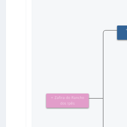
+ Zafira do Rancho
dos Ipês