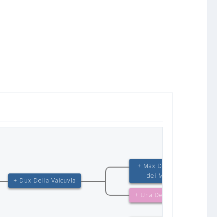
+ Max Della Loggia
dei Mercanti
+ Dux Della Valcuvia
+ Una Della Valcuvia