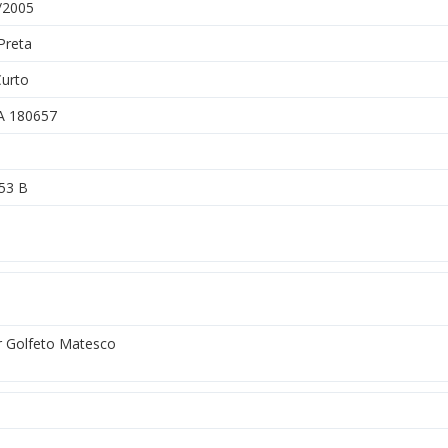
/2005
Preta
Curto
A 180657
53 B
r Golfeto Matesco