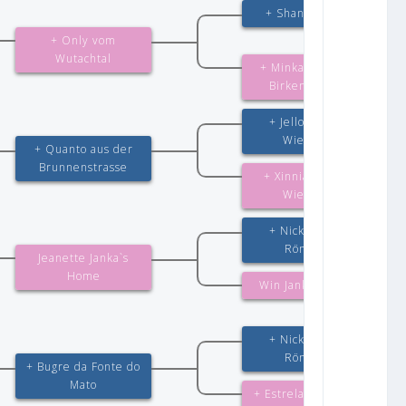
+ Shanto`s Xano
+ Only vom
Wutachtal
+ Minka vom Drei
Birkenzwinger
+ Jello von der
Wienerau
+ Quanto aus der
Brunnenstrasse
+ Xinnia von der
Wienerau
+ Nick von der
Römerau
Jeanette Janka`s
Home
Win Janka`s Home
+ Nick von der
Römerau
+ Bugre da Fonte do
Mato
+ Estrela da Colônia