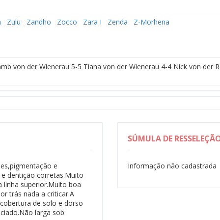
a
Zulu
Zandho
Zocco
Zara I
Zenda
Z-Morhena
amb von der Wienerau 5-5 Tiana von der Wienerau 4-4 Nick von der
SÚMULA DE RESSELEÇÃ
ões,pigmentação e
Informação não cadastrada
e dentição corretas.Muito
linha superior.Muito boa
r trás nada a criticar.A
cobertura de solo e dorso
unciado.Não larga sob