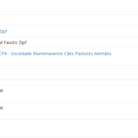
Zipf
il Fausto Zipf
PA - Sociedade Blumenauense Cães Pastores Alemães
al
al