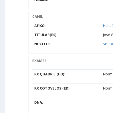
CANIL
AFIXO:
Haus 
TITULAR(ES):
José G
NÚCLEO:
SBLUC
EXAMES
RX QUADRIL (HD):
Norm
RX COTOVELOS (ED):
Norm
DNA:
-