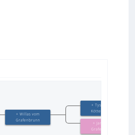
+ Tyson vom
Köttersbusch
+ Willas vom
Grafenbrunn
+ Jane vom
Grafenbrunn