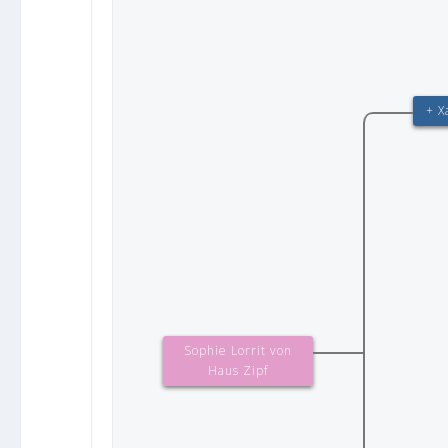
+ X
Sophie Lorrit von
Haus Zipf