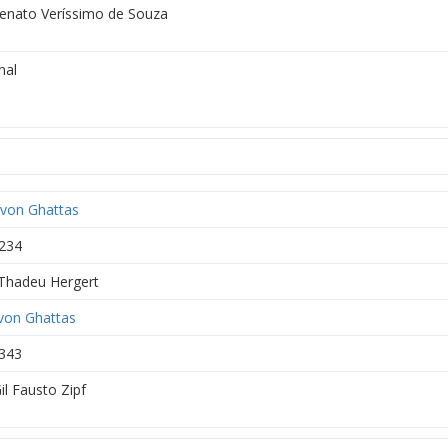
Renato Veríssimo de Souza
nal
 von Ghattas
234
 Thadeu Hergert
von Ghattas
343
il Fausto Zipf