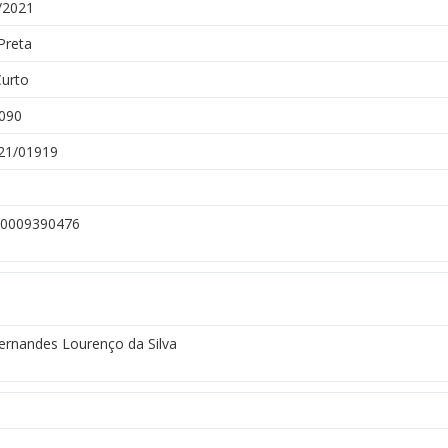
/2021
Preta
Curto
090
21/01919
0009390476
Fernandes Lourenço da Silva