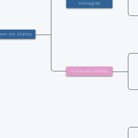
Hühnegrab
aver von Ghattas
+ Ursa von Ghattas