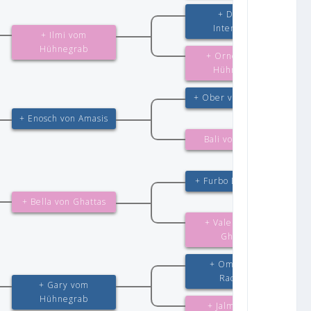
+ Dux de
Intercanina
+ Ilmi vom
Hühnegrab
+ Ornella vom
Hühnegrab
+ Ober von Bad-Boll
+ Enosch von Amasis
Bali von Amasis
+ Furbo Degli Achei
+ Bella von Ghattas
+ Valentini von
Ghattas
+ Omen vom
Radhaus
+ Gary vom
Hühnegrab
+ Jalmari vom