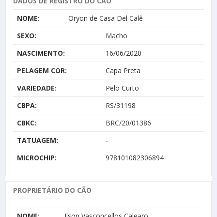
DADOS DE REGISTRO DO CÃO
NOME:
Oryon de Casa Del Calê
SEXO:
Macho
NASCIMENTO:
16/06/2020
PELAGEM COR:
Capa Preta
VARIEDADE:
Pelo Curto
CBPA:
RS/31198
CBKC:
BRC/20/01386
TATUAGEM:
-
MICROCHIP:
978101082306894
PROPRIETÁRIO DO CÃO
NOME:
Ilson Vasconcellos Calearo