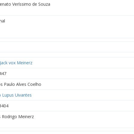
Renato Veríssimo de Souza
nal
 Jack vox Meinerz
447
s Paulo Alves Coelho
o Lupus Uivantes
3404
 Rodrigo Meinerz