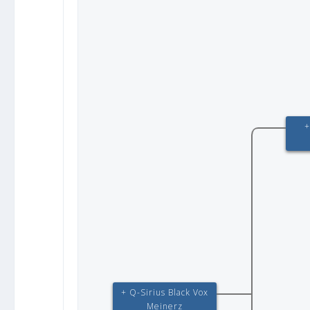
+
+ Q-Sirius Black Vox
Meinerz