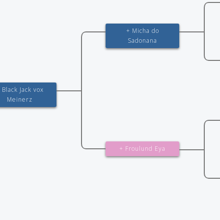
+ Micha do
Sadonana
 Black Jack vox
Meinerz
+ Froulund Eya