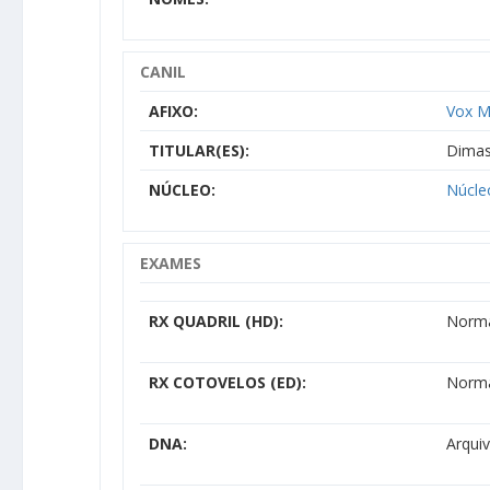
CANIL
AFIXO:
Vox M
TITULAR(ES):
Dimas
NÚCLEO:
Núcle
EXAMES
RX QUADRIL (HD):
Norm
RX COTOVELOS (ED):
Norm
DNA:
Arqui