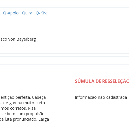
Q-Apolo
Quira
Q-Kira
osco von Bayerberg
SÚMULA DE RESSELEÇÃ
ntição perfeita. Cabeça
Informação não cadastrada
sal e garupa muito curta.
umos corretos. Pisa
ta-se bem com propulsão
de luta pronunciado. Larga