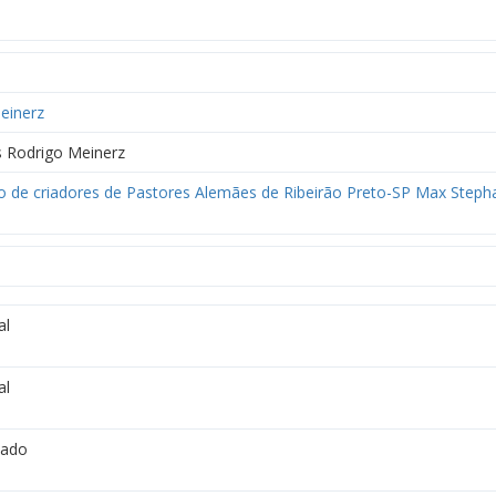
einerz
 Rodrigo Meinerz
o de criadores de Pastores Alemães de Ribeirão Preto-SP Max Stepha
al
al
vado