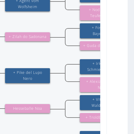
+ Agent vom
Wolfsheim
+ Noditha vom
Teufelsgrund
+ Fosco von
Bayerberg
+ Zilah do Sadonana
+ Guda do Sadonana
+ Irko vom
Schmiedegarten
+ Pike del Lupo
Nero
+ Alexia del Lupo
Nero
+ Vito vom
Waldwinkel
Hesseballe Noa
+ Troldbjerg Hera