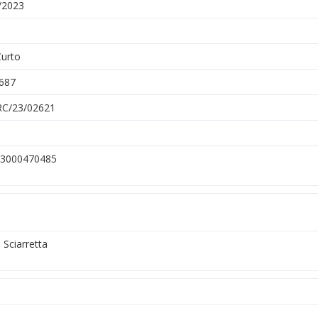
/2023
Curto
687
C/23/02621
3000470485
 Sciarretta