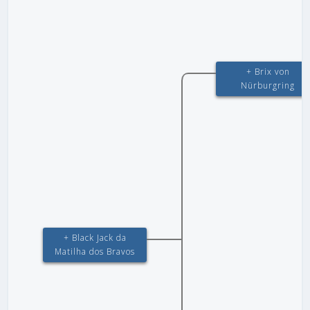
+ Brix von
Nürburgring
+ Black Jack da
Matilha dos Bravos