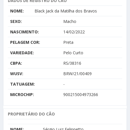
DADOS DE REGISTRO DO CÃO
NOME:
Black Jack da Matilha dos Bravos
SEXO:
Macho
NASCIMENTO:
14/02/2022
PELAGEM COR:
Preta
VARIEDADE:
Pelo Curto
CBPA:
RS/38316
WUSV:
BRW/21/00409
TATUAGEM:
-
MICROCHIP:
900215004973266
PROPRIETÁRIO DO CÃO
NOME:
Sérgio Luiz Felippetto