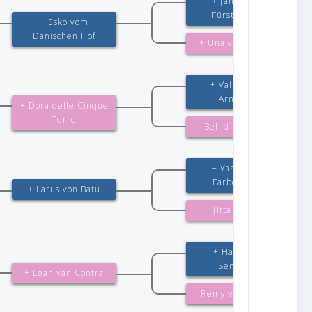
+ Jango vom
Fürstenberg
+ Esko vom
Dänischen Hof
+ Una von Oxsalis
+ Valium von
Arminius
+ Dora delle Cinque
Terre
Bell d´Ulmental
+ Yasko vom
Farbenspiel
+ Larus von Batu
+ Jitta von Batu
+ Harto von
Sendiling
+ Leah van Contra
Remy van Contra