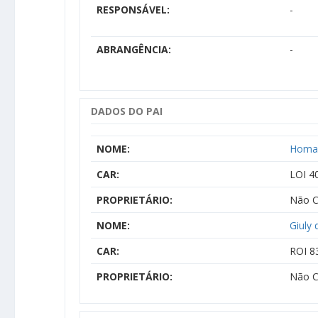
RESPONSÁVEL:
-
ABRANGÊNCIA:
-
DADOS DO PAI
NOME:
Homar
CAR:
LOI 4
PROPRIETÁRIO:
Não C
NOME:
Giuly 
CAR:
ROI 8
PROPRIETÁRIO:
Não C