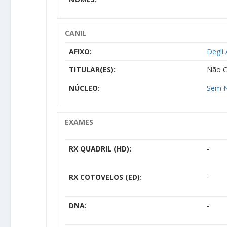
CANIL
AFIXO:
Degli 
TITULAR(ES):
Não C
NÚCLEO:
Sem N
EXAMES
RX QUADRIL (HD):
-
RX COTOVELOS (ED):
-
DNA:
-