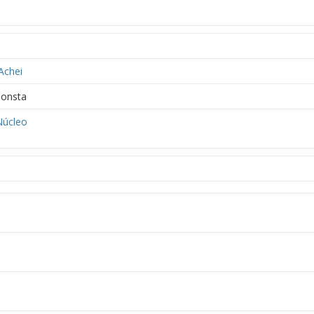
Achei
onsta
úcleo