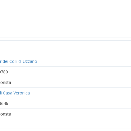
 dei Colli di Uzzano
0780
onsta
di Casa Veronica
3646
onsta