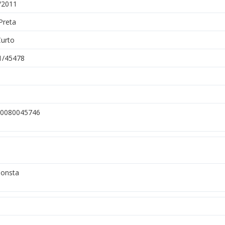
/2011
Preta
Curto
1/45478
0080045746
onsta