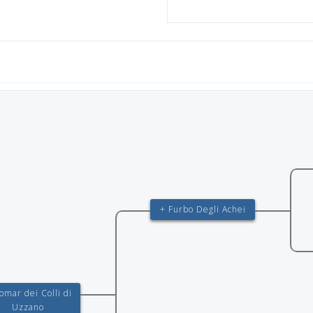
+ Furbo Degli Achei
omar dei Colli di
Uzzano