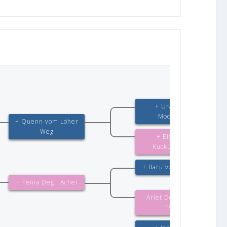
+ Uran vom
Moorbeck
+ Quenn vom Löher
Weg
+ Elsa vom
Kuckucksland
+ Baru von Haus Yü
+ Fenia Degli Achei
Arlet Degli Achei
1998