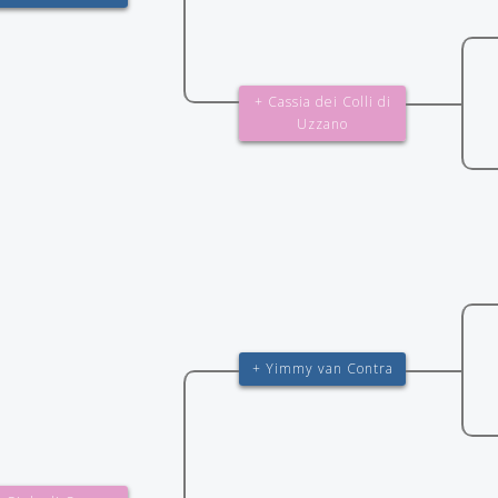
+ Cassia dei Colli di
Uzzano
+ Yimmy van Contra