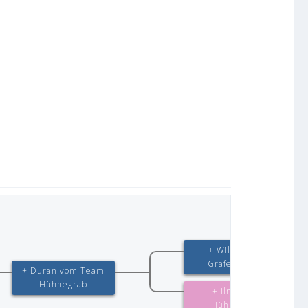
+ Willas vom
Grafenbrunn
+ Duran vom Team
Hühnegrab
+ Ilmi vom
Hühnegrab