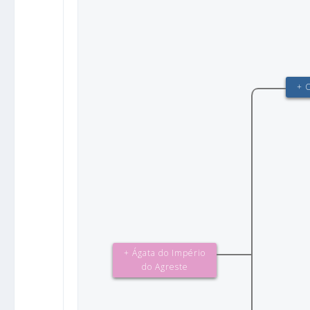
+ 
+ Ágata do Império
do Agreste