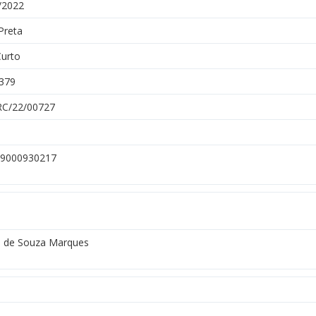
/2022
Preta
Curto
379
C/22/00727
9000930217
o de Souza Marques