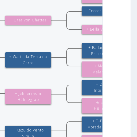
+ Enosch von Amasis
+ Ursa von Ghattas
+ Bella von Ghattas
+ Ballack von der
Brucknerallee
+ Watts da Terra da
Garoa
+ Macy von
Melanchthon
+ Dux de
Intercanina
+ Jalmari vom
Hühnegrab
Hedi vom
Hühnegrab
+ T-Bauer da
Morada de Pedras
+ Kazu do Vento
Simun