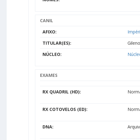
CANIL
AFIXO:
Impér
TITULAR(ES):
Gilen
NÚCLEO:
Núcle
EXAMES
RX QUADRIL (HD):
Norm
RX COTOVELOS (ED):
Norm
DNA:
Arqui