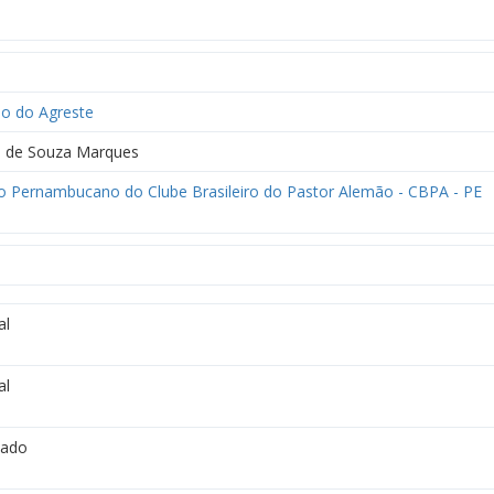
io do Agreste
o de Souza Marques
o Pernambucano do Clube Brasileiro do Pastor Alemão - CBPA - PE
al
al
vado