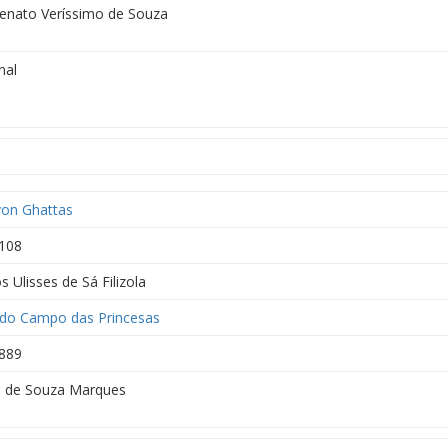
Renato Veríssimo de Souza
nal
von Ghattas
108
 Ulisses de Sá Filizola
a do Campo das Princesas
889
o de Souza Marques