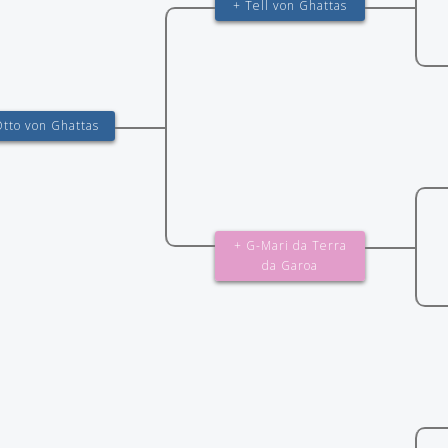
+ Tell von Ghattas
Otto von Ghattas
+ G-Mari da Terra
da Garoa