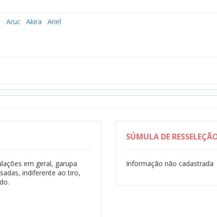
o
Aruc
Akira
Ariel
SÚMULA DE RESSELEÇÃ
gulações em geral, garupa
Informação não cadastrada
adas, indiferente ao tiro,
do.