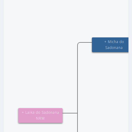
+ Micha do
Sadonana
+ Laika do Sadonana
NRM