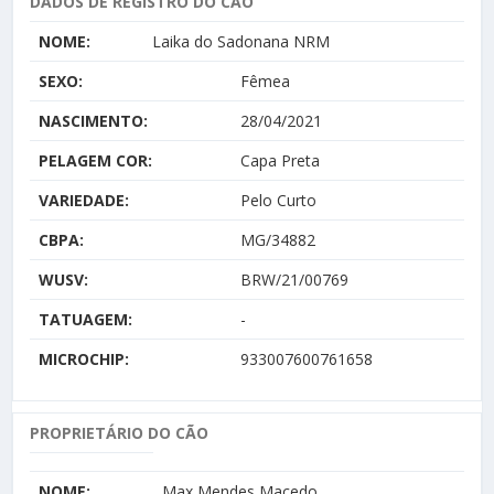
DADOS DE REGISTRO DO CÃO
NOME:
Laika do Sadonana NRM
SEXO:
Fêmea
NASCIMENTO:
28/04/2021
PELAGEM COR:
Capa Preta
VARIEDADE:
Pelo Curto
CBPA:
MG/34882
WUSV:
BRW/21/00769
TATUAGEM:
-
MICROCHIP:
933007600761658
PROPRIETÁRIO DO CÃO
NOME:
Max Mendes Macedo