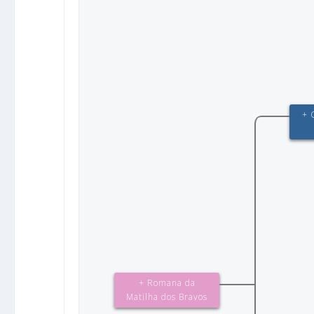
+ 
+ Romana da
Matilha dos Bravos