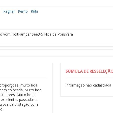
s
Ragnar
Remo
Rubi
lbo vom Holtkämper See3-5 Nica de Ponsvera
SÚMULA DE RESSELEÇÃ
s proporções, muito boa
Informação não cadastrada
 bem colocada. Muito boa
osteriores. Muito bons
excelentes passadas e
 prova de proteção com
o.