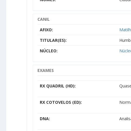
CANIL
AFIXO:
Matil
TITULAR(ES):
Humbe
NÚCLEO:
Núcle
EXAMES
RX QUADRIL (HD):
Quase
RX COTOVELOS (ED):
Norm
DNA:
Anali