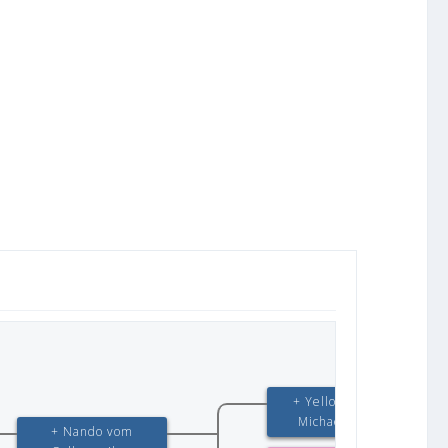
+ Yello vom St.-
Michaels-Berg
+ Nando vom