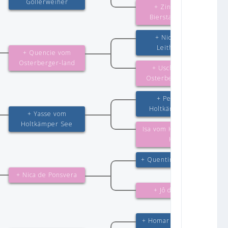
Gollerweiher
+ Zindy vom
Bierstadter Hof
+ Nicos vom
Leithawald
+ Quencie vom
Osterberger-land
+ Uschka vom
Osterberger-land
+ Peik vom
Holtkämper Hof
+ Yasse vom
Holtkämper See
Isa vom Holtkämper
Hof
+ Quentin von Arlett
+ Nica de Ponsvera
+ Jô do Lyasá
+ Homar dei Colli di