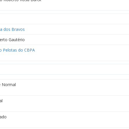
ha dos Bravos
rto Gautério
o Pelotas do CBPA
 Normal
al
sado