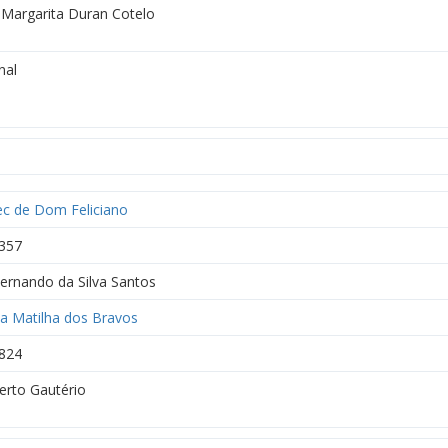
 Margarita Duran Cotelo
nal
c de Dom Feliciano
357
Fernando da Silva Santos
da Matilha dos Bravos
824
rto Gautério