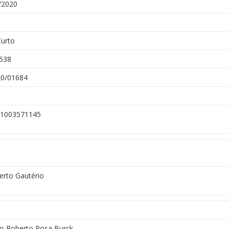
/2020
Curto
538
0/01684
1003571145
rto Gautério
io Roberto Rosa Burck