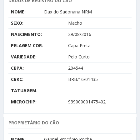
DADOS DE REGISTRO DO CÃO
NOME:
Dax do Sadonana NRM
SEXO:
Macho
NASCIMENTO:
29/08/2016
PELAGEM COR:
Capa Preta
VARIEDADE:
Pelo Curto
CBPA:
204544
CBKC:
BRB/16/01435
TATUAGEM:
-
MICROCHIP:
939000001475402
PROPRIETÁRIO DO CÃO
NOME:
Gabriel Procópio Rocha