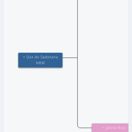
+ Dax do Sadonana
NRM
+ Jabina Ricci