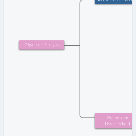
Olga II de Parayas
Qonny vom
Lisdorferland