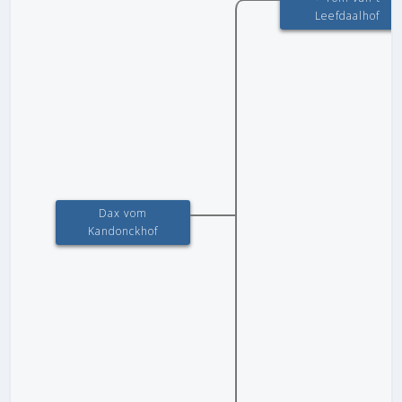
Leefdaalhof
Dax vom
Kandonckhof