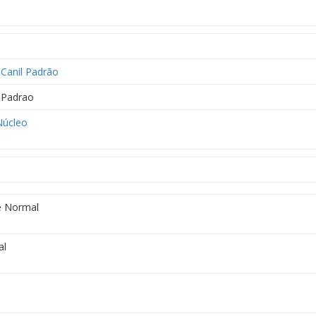
Canil Padrão
Padrao
úcleo
 Normal
al