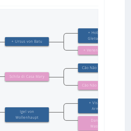
+ Hobby vom
Gletschertopf
+ Ursus von Batu
+ Verena von Batu
Cão Não Cadastrado
Schila di Casa Mary
Cão Não Cadastrado
+ Visum von
Arminius
Igel von
Wollenhaupt
Dana vom
Wasserrad