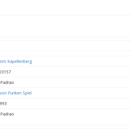
vom Kapellenberg
03157
Padrao
 von Funken Spiel
993
Padrao