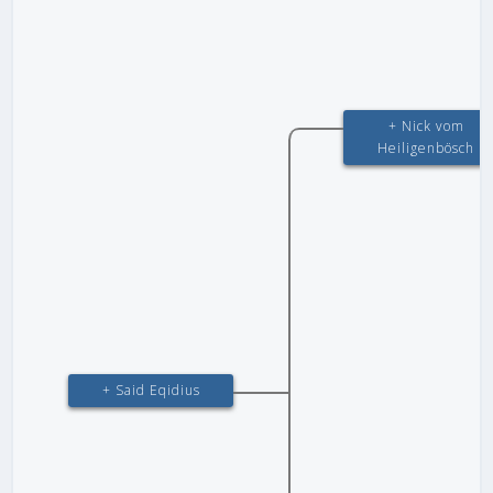
+ Nick vom
Heiligenbösch
+ Said Eqidius