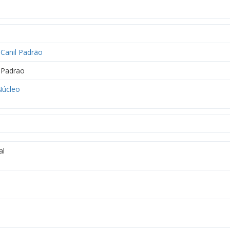
Canil Padrão
Padrao
úcleo
al