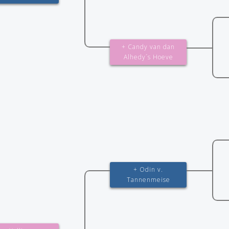
+ Candy van dan
Alhedy´s Hoeve
+ Odin v.
Tannenmeise