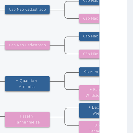
Cão Não Cadastrado
Cão Não Cadastrado
Cão Não Cadastrado
Cão Não Cadastrado
Cão Não Cadastrado
Cão Não Cadastrado
Xaver von Arminius
+ Quando v.
Arminius
+ Palme vom
Wildsteiger Land
+ Dax von der
Wienerau
Hasel v.
Tannenmeise
Dixie v.
Tannenmeise