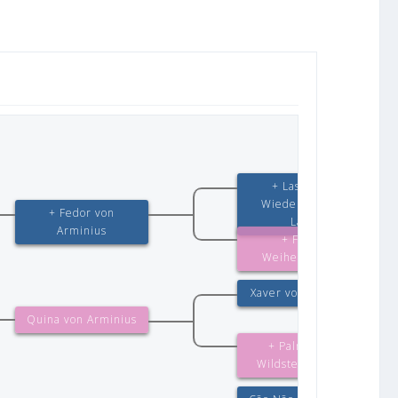
+ Lasso v.d.
Wiedenbrucker
+ Fedor von
Land
Arminius
+ Fee v.
Weiherturchen
Xaver von Arminius
Quina von Arminius
+ Palme vom
Wildsteiger Land