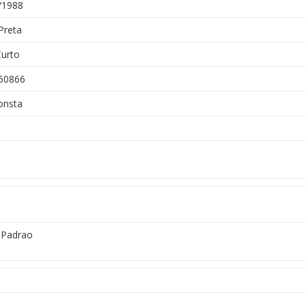
/1988
Preta
Curto
60866
onsta
Padrao