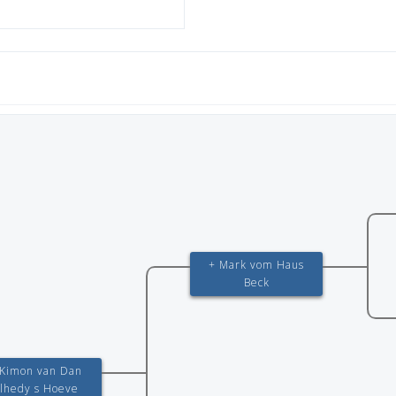
+ Mark vom Haus
Beck
 Kimon van Dan
lhedy s Hoeve