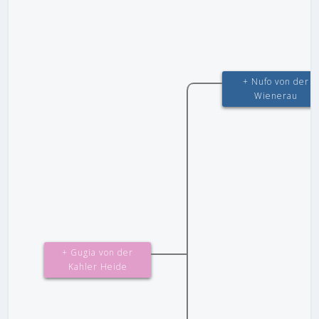
+ Nufo von der
Wienerau
+ Gugia von der
Kahler Heide