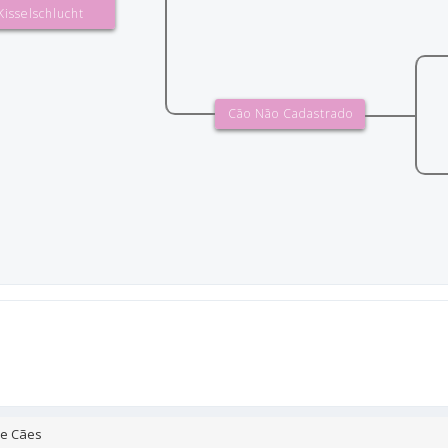
Kisselschlucht
Cão Não Cadastrado
de Cães