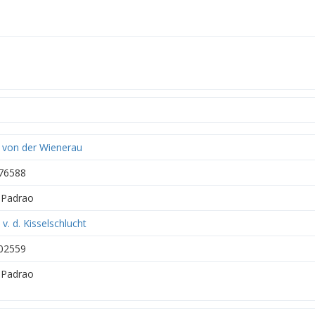
 von der Wienerau
76588
Padrao
v. d. Kisselschlucht
02559
Padrao