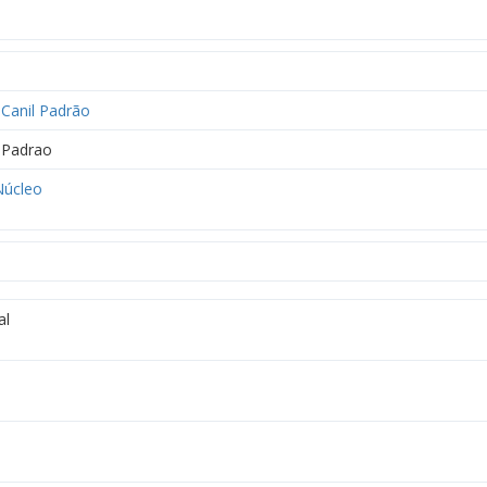
Canil Padrão
Padrao
úcleo
al