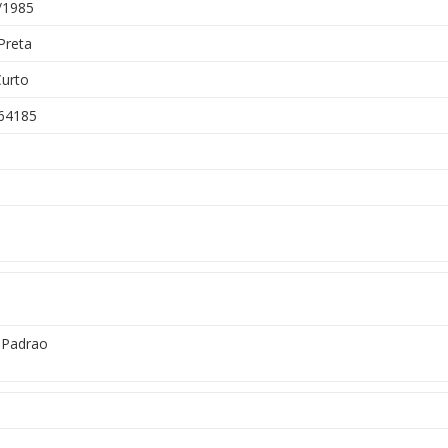
/1985
Preta
Curto
64185
Padrao