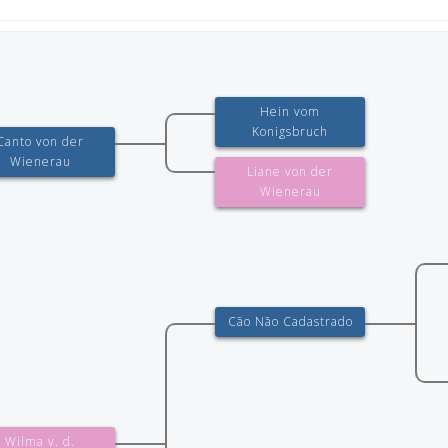
Hein vom
Konigsbruch
Canto von der
Wienerau
Liane von der
Wienerau
Cão Não Cadastrado
Wilma v. d.