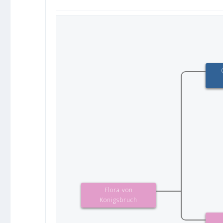
Flora von
Konigsbruch