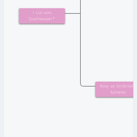
+ Uzi vom
Quellwasser*
Roxy ze Stribrneho
kamene