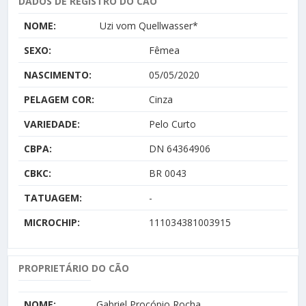
DADOS DE REGISTRO DO CÃO
NOME:
Uzi vom Quellwasser*
SEXO:
Fêmea
NASCIMENTO:
05/05/2020
PELAGEM COR:
Cinza
VARIEDADE:
Pelo Curto
CBPA:
DN 64364906
CBKC:
BR 0043
TATUAGEM:
-
MICROCHIP:
111034381003915
PROPRIETÁRIO DO CÃO
NOME:
Gabriel Procópio Rocha