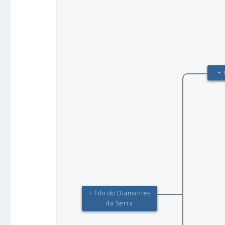
+ 
+ Filo do Diamantes
da Serra