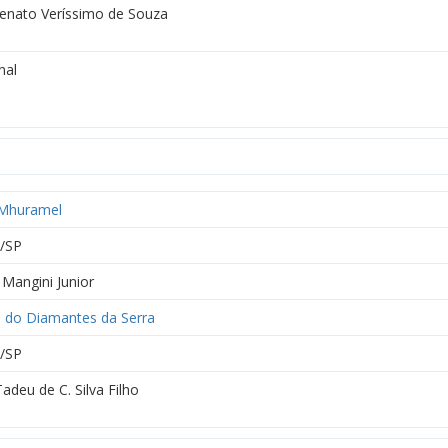
Renato Veríssimo de Souza
nal
Mhuramel
/SP
 Mangini Junior
 do Diamantes da Serra
/SP
adeu de C. Silva Filho