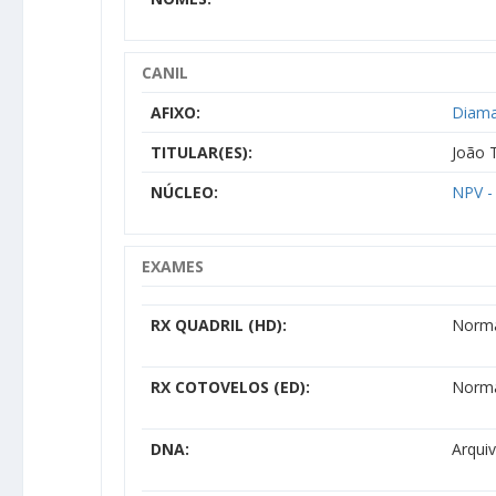
CANIL
AFIXO:
Diama
TITULAR(ES):
João T
NÚCLEO:
NPV -
EXAMES
RX QUADRIL (HD):
Norm
RX COTOVELOS (ED):
Norm
DNA:
Arqui