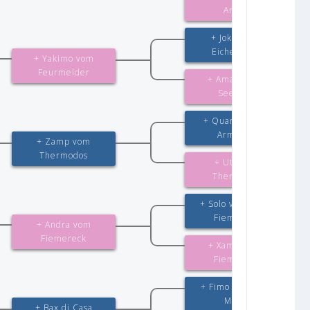
Antico
+ Joker vom
Eichenplatz
+ Yakimo vom
Feurmelder
+ Amanda am
Seeteich
+ Quantum von
Arminius
+ Zamp vom
Thermodos
+ Ute vom
Thermodos
+ Solo vom Team
Fiemereck
+ Andra vom
Fiemereck
+ Xamba vom
Fiemereck
+ Fimo di Ca´San
Marco
+ Bax di Casa