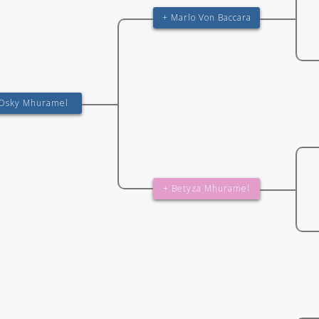
+ Marlo Von Baccara
Osky Mhuramel
+ Betyza Mhuramel