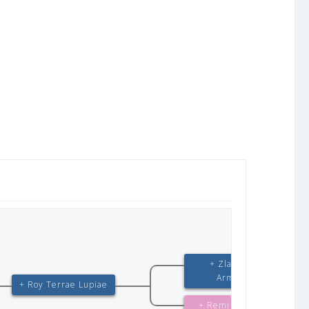
+ Zlatko von
Arminius
+ Roy Terrae Lupiae
+ Remi del Rione