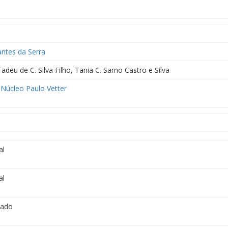
ntes da Serra
adeu de C. Silva Filho, Tania C. Sarno Castro e Silva
 Núcleo Paulo Vetter
al
al
vado