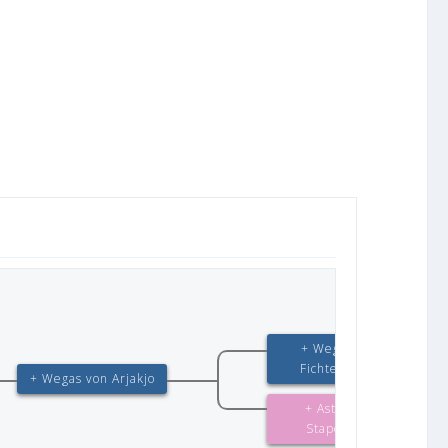
+ Wegas vom
Fichtenschlag
+ Wegas von Arjakjo
+ Astrid von
Stapelmoor