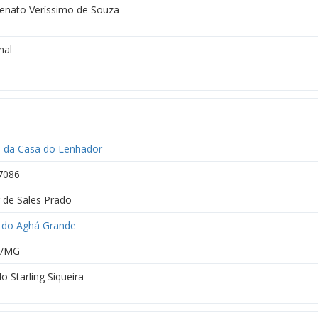
Renato Veríssimo de Souza
nal
o da Casa do Lenhador
7086
r de Sales Prado
 do Aghá Grande
6/MG
o Starling Siqueira