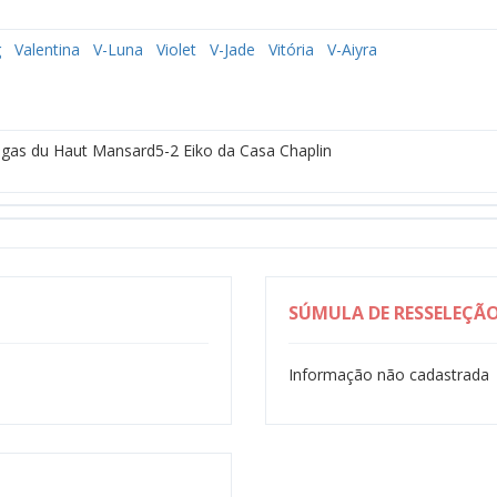
g
Valentina
V-Luna
Violet
V-Jade
Vitória
V-Aiyra
egas du Haut Mansard5-2 Eiko da Casa Chaplin
SÚMULA DE RESSELEÇÃ
Informação não cadastrada