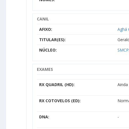
CANIL
AFIXO:
Aghá 
TITULAR(ES):
Gerald
NÚCLEO:
SMCPA
EXAMES
RX QUADRIL (HD):
Ainda
RX COTOVELOS (ED):
Norm
DNA:
-