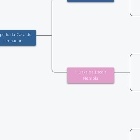
pollo da Casa do
Lenhador
+ Uska da Escola
Nembla