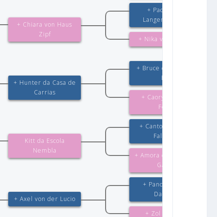
+ Pacco vom
Langenbungert
+ Chiara von Haus
Zipf
+ Nika von Arjakjo
+ Bruce do Quildog
BH
+ Hunter da Casa de
Carrias
+ Caory da Casa
Felix
+ Canto von Haus
Falciano
Kitt da Escola
Nembla
+ Amora da Terra da
Garoa
+ Pando de Los
Danicar
+ Axel von der Lucio
+ Zol von der