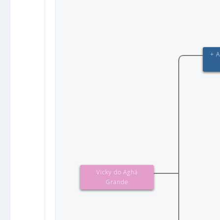
+ A
Vicky do Aghá
Grande