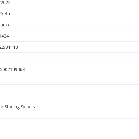
/2022
Preta
Curto
0424
22/01113
5002149463
o Starling Siqueira