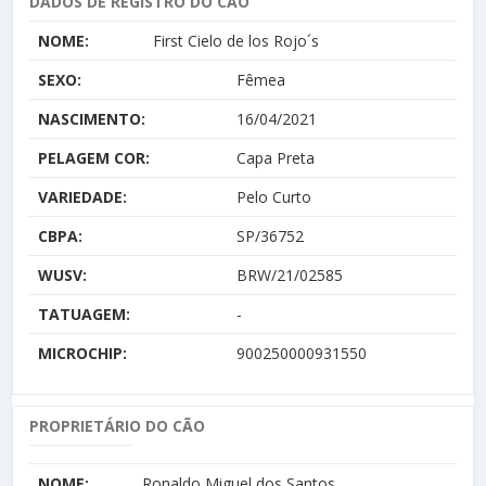
DADOS DE REGISTRO DO CÃO
NOME:
First Cielo de los Rojo´s
SEXO:
Fêmea
NASCIMENTO:
16/04/2021
PELAGEM COR:
Capa Preta
VARIEDADE:
Pelo Curto
CBPA:
SP/36752
WUSV:
BRW/21/02585
TATUAGEM:
-
MICROCHIP:
900250000931550
PROPRIETÁRIO DO CÃO
NOME:
Ronaldo Miguel dos Santos