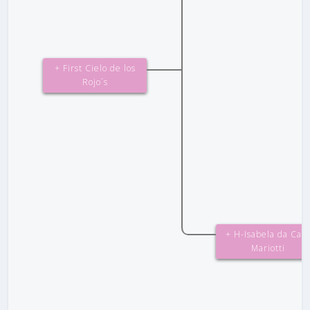
+ First Cielo de los
Rojo´s
+ H-Isabela da Cas
Mariotti