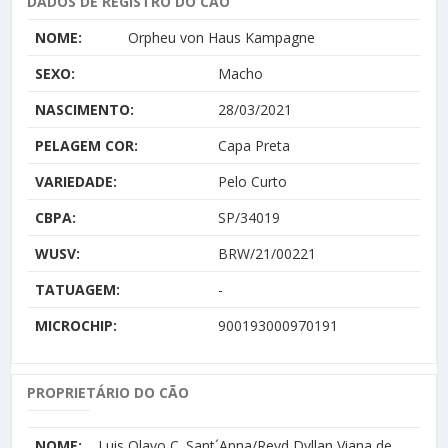
DADOS DE REGISTRO DO CÃO
NOME:
Orpheu von Haus Kampagne
SEXO:
Macho
NASCIMENTO:
28/03/2021
PELAGEM COR:
Capa Preta
VARIEDADE:
Pelo Curto
CBPA:
SP/34019
WUSV:
BRW/21/00221
TATUAGEM:
-
MICROCHIP:
900193000970191
PROPRIETÁRIO DO CÃO
NOME:
Luis Olavo C. Sant´Anna/Reyd Dyllan Viana de