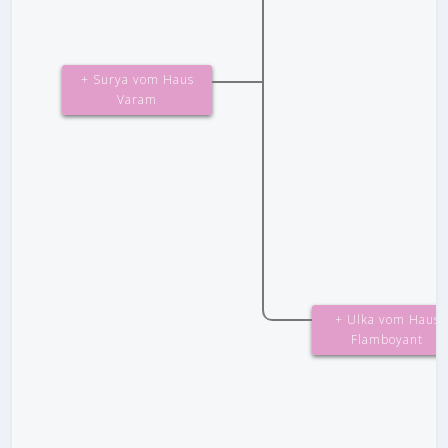
+ Surya vom Haus
Varam
+ Ulka vom Haus
Flamboyant