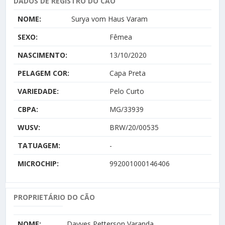
DADOS DE REGISTRO DO CÃO
NOME:
Surya vom Haus Varam
SEXO:
Fêmea
NASCIMENTO:
13/10/2020
PELAGEM COR:
Capa Preta
VARIEDADE:
Pelo Curto
CBPA:
MG/33939
WUSV:
BRW/20/00535
TATUAGEM:
-
MICROCHIP:
992001000146406
PROPRIETÁRIO DO CÃO
NOME:
Dayves Petterson Varanda