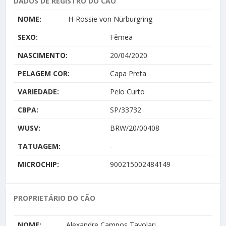
DADOS DE REGISTRO DO CÃO
NOME:
H-Rossie von Nürburgring
SEXO:
Fêmea
NASCIMENTO:
20/04/2020
PELAGEM COR:
Capa Preta
VARIEDADE:
Pelo Curto
CBPA:
SP/33732
WUSV:
BRW/20/00408
TATUAGEM:
-
MICROCHIP:
900215002484149
PROPRIETÁRIO DO CÃO
NOME:
Alexandre Campos Tavolari