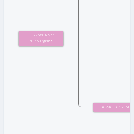
+ H-Rossie von
Nürburgring
+ Rossie Terra Silv