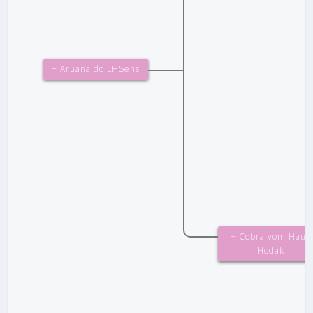
+ Aruana do LHSens
+ Cobra vom Haus
Hodak