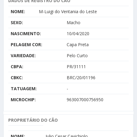
DADOS DE REGISTRO DO CÃO
NOME:
M-Luigi do Ventania do Leste
SEXO:
Macho
NASCIMENTO:
10/04/2020
PELAGEM COR:
Capa Preta
VARIEDADE:
Pelo Curto
CBPA:
PR/31111
CBKC:
BRC/20/01196
TATUAGEM:
-
MICROCHIP:
963007000756950
PROPRIETÁRIO DO CÃO
NOME:
Julio Cesar Cavichiolo