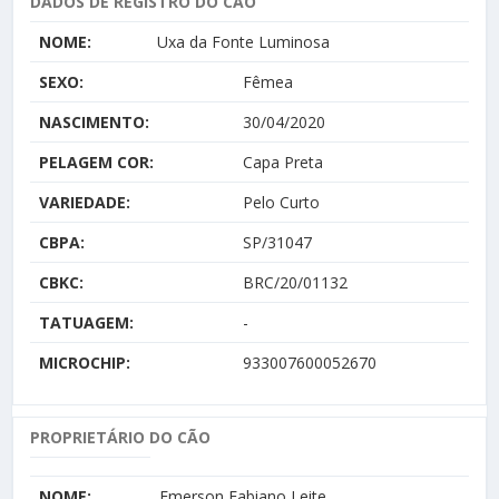
DADOS DE REGISTRO DO CÃO
NOME:
Uxa da Fonte Luminosa
SEXO:
Fêmea
NASCIMENTO:
30/04/2020
PELAGEM COR:
Capa Preta
VARIEDADE:
Pelo Curto
CBPA:
SP/31047
CBKC:
BRC/20/01132
TATUAGEM:
-
MICROCHIP:
933007600052670
PROPRIETÁRIO DO CÃO
NOME:
Emerson Fabiano Leite