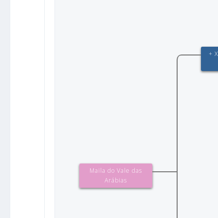
+ 
Maila do Vale das
Arábias