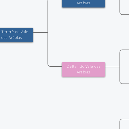
Arábias
X-Tererê do Vale
das Arábias
Delta I do Vale das
Arábias