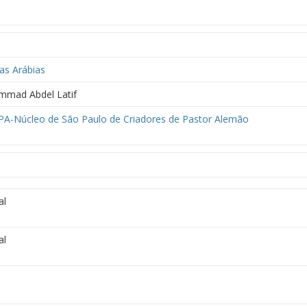
as Arábias
mad Abdel Latif
A-Núcleo de São Paulo de Criadores de Pastor Alemão
al
al