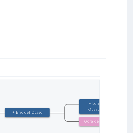
+ Lennox vom
Quartier Latin
+ Eric del Ocaso
Qora del Chal Chal