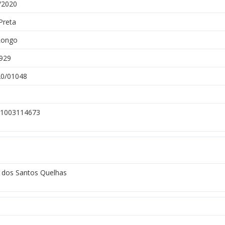
/2020
Preta
Longo
929
0/01048
1003114673
e dos Santos Quelhas