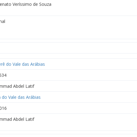
Renato Veríssimo de Souza
nal
erê do Vale das Arábias
534
mad Abdel Latif
 do Vale das Arábias
016
mad Abdel Latif