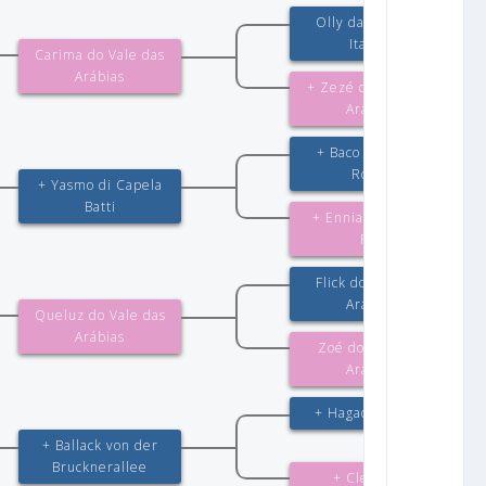
Olly da Serra do
Itapeti
Carima do Vale das
Arábias
+ Zezé do Vale das
Arábias
+ Baco von Haus
Roten
+ Yasmo di Capela
Batti
+ Ennia von Haus
Fer
Flick do Vale das
Arábias
Queluz do Vale das
Arábias
Zoé do Vale das
Arábias
+ Hagadahls Figo
+ Ballack von der
Brucknerallee
+ Clea vom