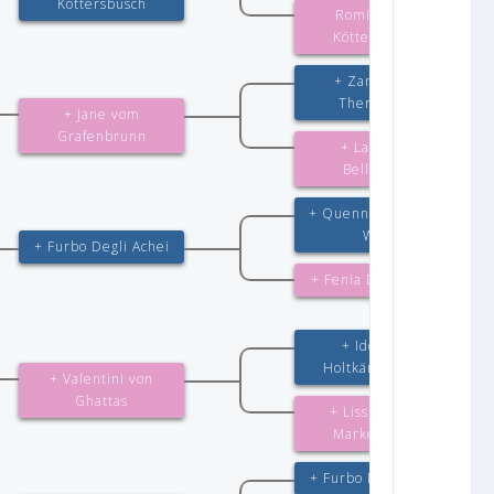
Köttersbusch
Romina vom
Köttersbusch
+ Zamp vom
Thermodos
+ Jane vom
Grafenbrunn
+ Lana von
Bellissimo
+ Quenn vom Löher
Weg
+ Furbo Degli Achei
+ Fenia Degli Achei
+ Idol vom
Holtkämper Hof
+ Valentini von
Ghattas
+ Liss von der
Marker Allee
+ Furbo Degli Achei