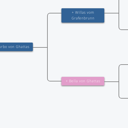
+ Willas vom
Grafenbrunn
urbo von Ghattas
+ Bella von Ghattas