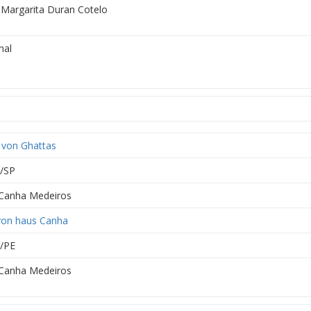
 Margarita Duran Cotelo
nal
 von Ghattas
/SP
 Canha Medeiros
von haus Canha
/PE
 Canha Medeiros