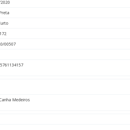
/2020
Preta
Curto
172
0/00507
5761134157
 Canha Medeiros