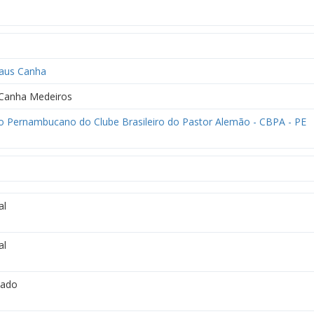
aus Canha
 Canha Medeiros
o Pernambucano do Clube Brasileiro do Pastor Alemão - CBPA - PE
al
al
vado