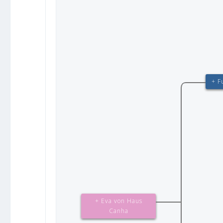
+ F
+ Eva von Haus
Canha