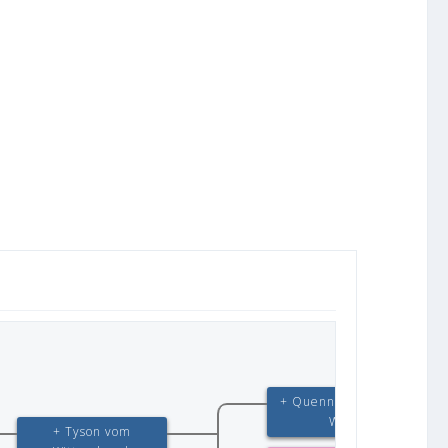
+ Quenn vom Löher
Weg
+ Tyson vom