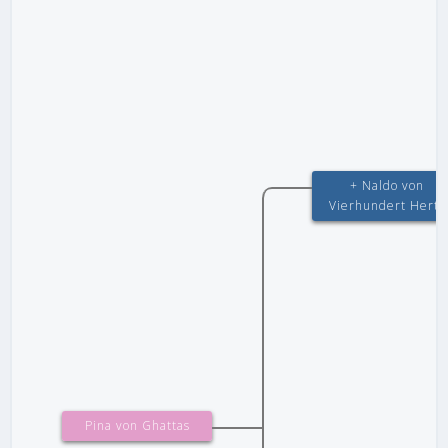
+ Naldo von
Vierhundert Hertz
Pina von Ghattas