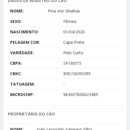
DADOS DE REGISTRO DO CÃO
NOME:
Pina von Ghattas
SEXO:
Fêmea
NASCIMENTO:
01/04/2020
PELAGEM COR:
Capa Preta
VARIEDADE:
Pelo Curto
CBPA:
SP/30015
CBKC:
BRC/20/00399
TATUAGEM:
-
MICROCHIP:
963007000623489
PROPRIETÁRIO DO CÃO
NOME:
João Leopoldo Sanways Filho