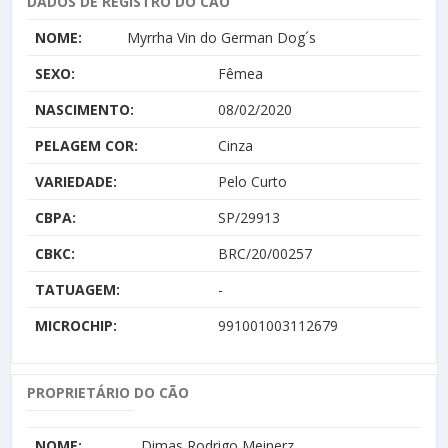
DADOS DE REGISTRO DO CÃO
NOME:
Myrrha Vin do German Dog´s
SEXO:
Fêmea
NASCIMENTO:
08/02/2020
PELAGEM COR:
Cinza
VARIEDADE:
Pelo Curto
CBPA:
SP/29913
CBKC:
BRC/20/00257
TATUAGEM:
-
MICROCHIP:
991001003112679
PROPRIETÁRIO DO CÃO
NOME:
Dimas Rodrigo Meinerz