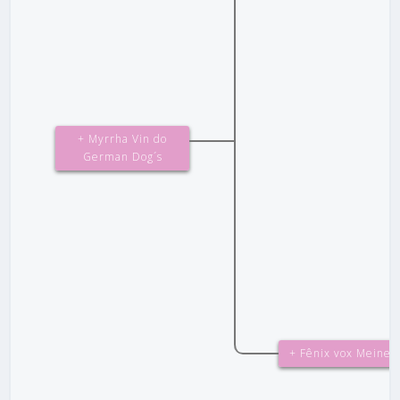
+ Myrrha Vin do
German Dog´s
+ Fênix vox Meiner